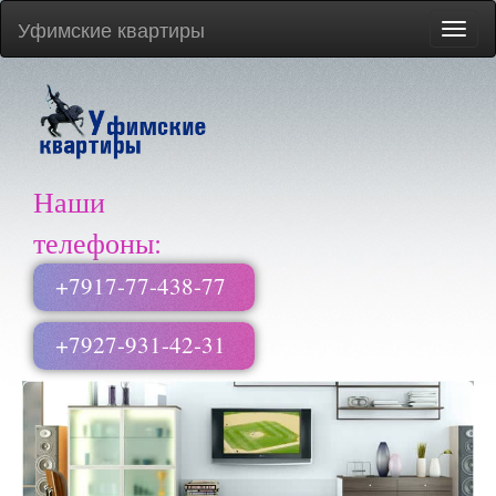
Уфимские квартиры
Меню
сайта
Наши
телефоны:
+7917-77-438-77
+7927-931-42-31