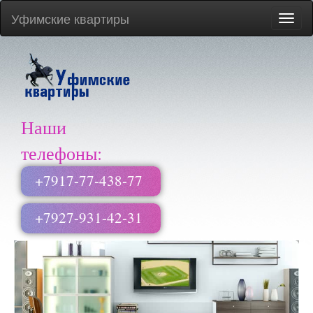
Уфимские квартиры
Меню
сайта
Наши
телефоны:
+7917-77-438-77
+7927-931-42-31