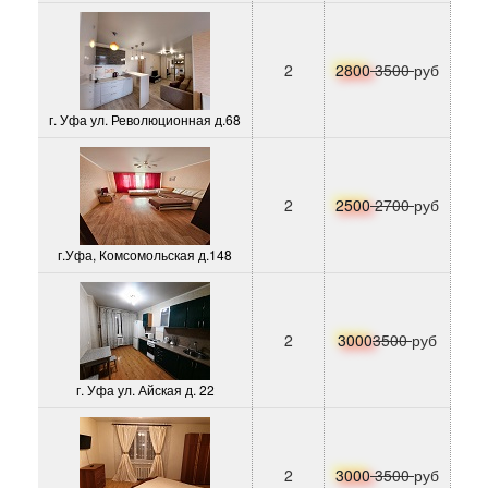
2
2800
3500
руб
г. Уфа ул. Революционная д.68
2
2500
2700
руб
г.Уфа, Комсомольская д.148
2
3000
3500
руб
г. Уфа ул. Айская д. 22
2
3000
3500
руб