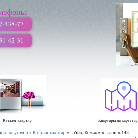
лефоны:
7-438-77
31-42-31
Каталог квартир
Квартиры на карте гор
Уфе посуточно
»
Каталог квартир
»
г.Уфа, Комсомольская д.148