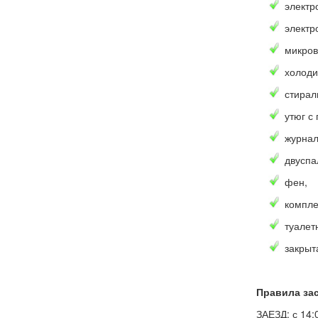
электр
электр
микров
холоди
стирал
утюг с
журнал
двуспа
фен,
компле
туалет
закрыт
Правила за
ЗАЕЗД: с 14: