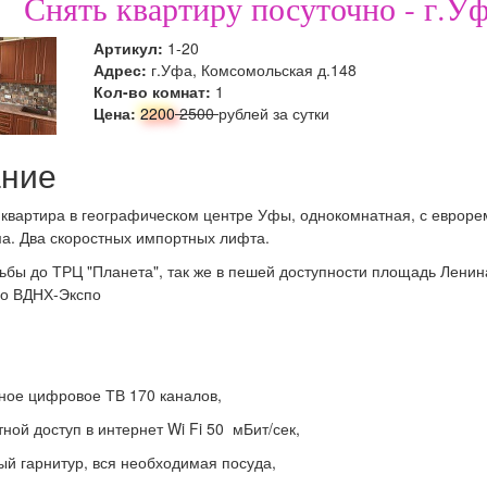
Снять квартиру посуточно - г.У
Артикул:
1-20
Адрес:
г.Уфа, Комсомольская д.148
Кол-во комнат:
1
Цена:
2200
2500
рублей за сутки
ние
квартира в географическом центре Уфы, однокомнатная, с еврор
ма. Два скоростных импортных лифта.
ьбы до ТРЦ "Планета", так же в пешей доступности площадь Ленина
до ВДНХ-Экспо
ное цифровое ТВ 170 каналов,
тной доступ в интернет Wi Fi 50 мБит/сек,
ый гарнитур, вся необходимая посуда,