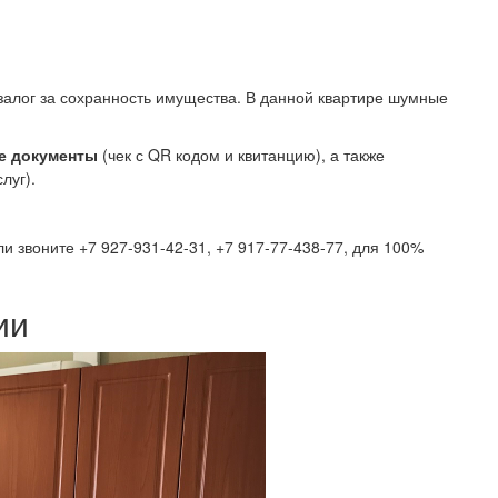
 залог за сохранность имущества. В данной квартире шумные
е документы
(чек с QR кодом и квитанцию), а также
слуг).
и звоните +7 927-931-42-31, +7 917-77-438-77, для 100%
ии
Next