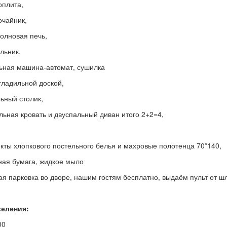
оплита,
очайник,
олновая печь,
льник,
ьная машина-автомат, сушилка
 гладильной доской,
ьный столик,
льная кровать и двуспальный диван итого 2+2=4,
кты хлопкового постельного белья и махровые полотенца 70*140,
ная бумага, жидкое мыло
ая парковка во дворе, нашим гостям бесплатно, выдаём пульт от ш
селения:
00